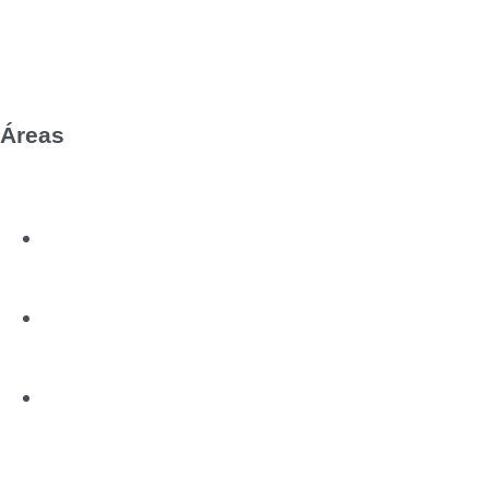
Editorial
Áreas
Innovación
Saber
Bienestar