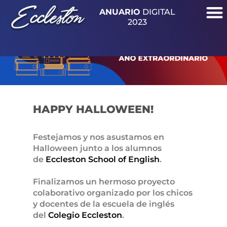
ANUARIO
DIGITAL
M
Ir
2023
PROFESORADO DE EDUCACIÓN FÍSICA
ECCLESTON SCHOOL OF ENGLISH
REFLEXIONES DE UN AÑO EXTRAORDINARIO
al
contenido
HAPPY HALLOWEEN!
Festejamos y nos asustamos en
Halloween junto a los alumnos
de
Eccleston School of English
.
Finalizamos un hermoso proyecto
colaborativo organizado por los chicos
y docentes de la escuela de inglés
del
Colegio Eccleston
.