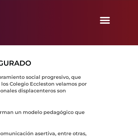
Menu
PROFESORADO DE EDUCACIÓN FÍSICA
ECCLESTON SCHOOL OF ENGLISH
REFLEXIONES DE UN AÑO EXTRAORDINARIO
DÍA DE LA FAMILIA
CUADRO DE HONOR
SALIDAS EDUCATIVAS
ENTREGA DE MEDALLAS
EGURADO
oramiento social progresivo, que
 los Colegio Eccleston velamos por
onales displacenteros son
onforman un modelo pedagógico que
comunicación asertiva, entre otras,